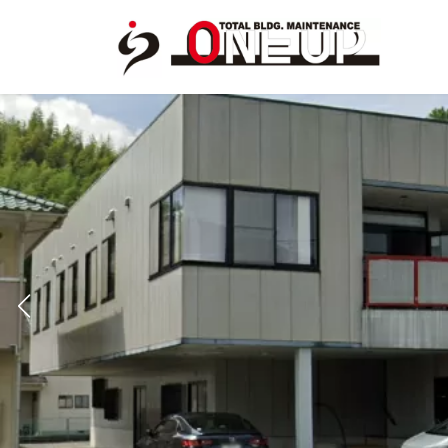
コ
ナ
ン
ビ
テ
ゲ
ン
ー
ツ
シ
へ
ョ
ス
ン
キ
に
ッ
移
プ
動